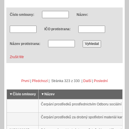
Číslo smlouvy:
Název:
IČO protistrana:
Název protistrana:
Zrušit filtr
První
|
Předchozí
| Stránka 323 z 330 |
Další
|
Poslední
▼
Číslo smlouvy
▼
Název
Čerpání prostředků prostřednictvím Odboru sociální péč
Čerpání prostředků za drobný spotřební materiál kancelá