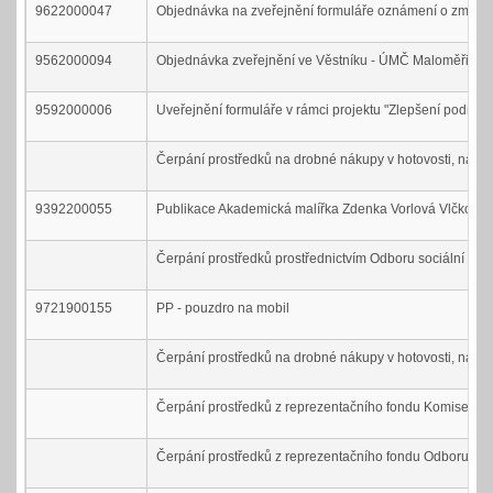
9622000047
Objednávka na zveřejnění formuláře oznámení o změně z
9562000094
Objednávka zveřejnění ve Věstníku - ÚMČ Maloměřice
9592000006
Uveřejnění formuláře v rámci projektu "Zlepšení podmín
Čerpání prostředků na drobné nákupy v hotovosti, nákup
9392200055
Publikace Akademická malířka Zdenka Vorlová Vlčková
Čerpání prostředků prostřednictvím Odboru sociální péč
9721900155
PP - pouzdro na mobil
Čerpání prostředků na drobné nákupy v hotovosti, náku
Čerpání prostředků z reprezentačního fondu Komise úz
Čerpání prostředků z reprezentačního fondu Odboru im