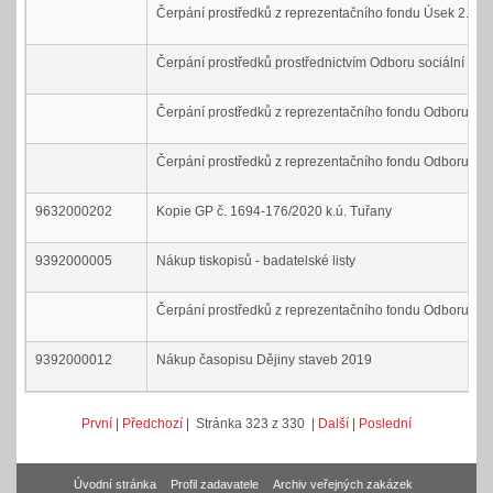
Čerpání prostředků z reprezentačního fondu Úsek 2.nám
Čerpání prostředků prostřednictvím Odboru sociální péč
Čerpání prostředků z reprezentačního fondu Odboru inve
Čerpání prostředků z reprezentačního fondu Odboru inter
9632000202
Kopie GP č. 1694-176/2020 k.ú. Tuřany
9392000005
Nákup tiskopisů - badatelské listy
Čerpání prostředků z reprezentačního fondu Odboru sp
9392000012
Nákup časopisu Dějiny staveb 2019
První
|
Předchozí
| Stránka 323 z 330 |
Další
|
Poslední
Úvodní stránka
Profil zadavatele
Archiv veřejných zakázek