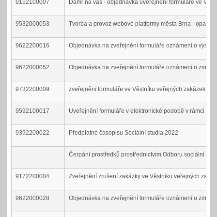
9152100007
Dámr na vás - objednávka uveřejnění formuláře ve Věst
9532000053
Tvorba a provoz webové platformy města Brna - opakova
9622200016
Objednávka na zveřejnění formuláře oznámení o výsledku
9622000052
Objednávka na zveřejnění formuláře oznámení o změně z
9732200009
zveřejnění formuláře ve Věstníku veřejných zakázek a v
9592100017
Uveřejnění formuláře v elektronické podobě v rámci pro
9392200022
Předplatné časopisu Sociální studia 2022
Čerpání prostředků prostřednictvím Odboru sociální péč
9172200004
Zveřejnění zrušení zakázky ve Věstníku veřejných zaká
9622000028
Objednávka na zveřejnění formuláře oznámení o změně 