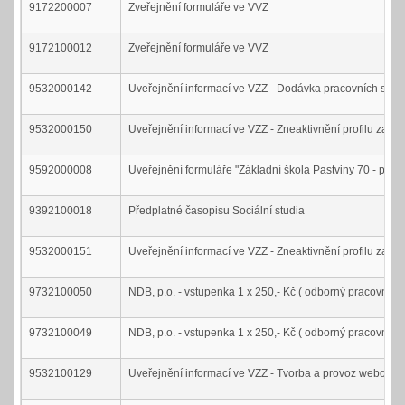
9172200007
Zveřejnění formuláře ve VVZ
9172100012
Zveřejnění formuláře ve VVZ
9532000142
Uveřejnění informací ve VZZ - Dodávka pracovních stanic
9532000150
Uveřejnění informací ve VZZ - Zneaktivnění profilu zad
9592000008
Uveřejnění formuláře "Základní škola Pastviny 70 - pod
9392100018
Předplatné časopisu Sociální studia
9532000151
Uveřejnění informací ve VZZ - Zneaktivnění profilu 
9732100050
NDB, p.o. - vstupenka 1 x 250,- Kč ( odborný pracovník)
9732100049
NDB, p.o. - vstupenka 1 x 250,- Kč ( odborný pracovník
9532100129
Uveřejnění informací ve VZZ - Tvorba a provoz webové p