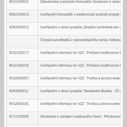
9622100021
Objednávka zveřejnění formuláře Oznámení o výsledku z
9592100013
Uveřejnění formuláře v elektronické podobě projekt Zák
9592000012
Uveřejnění v rámci projektu Zlepšení podmínek pro vyuč
Čerpání prostředků z reprezentačního fondu Odboru sp
9532100177
Uveřejnění informací ve VZZ - Pořízení multilicence Esr
9532100232
Uveřejnění informací ve VZZ - Pořízení multilicence Esr
9532000057
Uveřejnění informací ve VZZ - Tvorba a provoz webové p
9592000011
Uveřejnění v rámci projektu "Badatelka Blanka - ZŠ a MŠ
9532000181
Uveřejnění informací ve VZZ - Tvorba a provoz webové 
9172200005
Oznámení o zahájení zadávacího řízení - Přezkoumání 