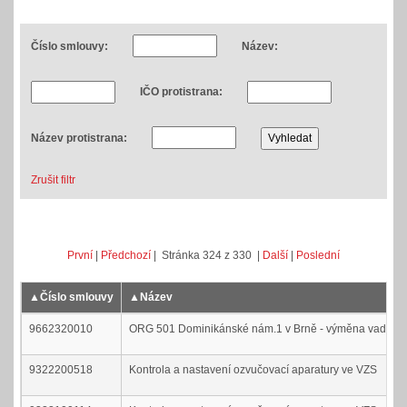
Číslo smlouvy:
Název:
IČO protistrana:
Název protistrana:
Zrušit filtr
První
|
Předchozí
| Stránka 324 z 330 |
Další
|
Poslední
▲
Číslo smlouvy
▲
Název
9662320010
ORG 501 Dominikánské nám.1 v Brně - výměna vadného 
9322200518
Kontrola a nastavení ozvučovací aparatury ve VZS