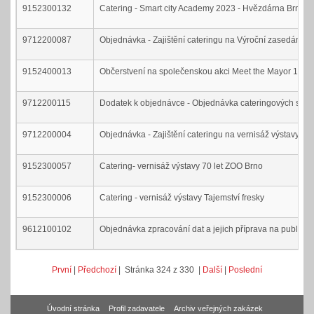
9152300132
Catering - Smart city Academy 2023 - Hvězdárna Brno II
9712200087
Objednávka - Zajištění cateringu na Výroční zasedání ex
9152400013
Občerstvení na společenskou akci Meet the Mayor 18.1
9712200115
Dodatek k objednávce - Objednávka cateringových služ
9712200004
Objednávka - Zajištění cateringu na vernisáž výstavy
9152300057
Catering- vernisáž výstavy 70 let ZOO Brno
9152300006
Catering - vernisáž výstavy Tajemství fresky
9612100102
Objednávka zpracování dat a jejich příprava na publikac
První
|
Předchozí
| Stránka 324 z 330 |
Další
|
Poslední
Úvodní stránka
Profil zadavatele
Archiv veřejných zakázek