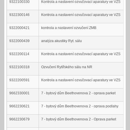
9322100330
Kontrola a nastavení ozvučovací aparatury ve VZS
9322300146
Kontrola a nastavení ozvučovací aparatury ve VZS
9322000421
kontrola a nastavení ozvučení ZMB
9322000439
analýza akustiky Ryt. sálu
9322200114
Kontrola a nastavení ozvučovací aparatury ve VZS
9322100318
Ozvučení Rytířského sálu na NR
9322200591
Kontrola a nastavení ozvučovací aparatury ve VZS
9662330001
7 - bytový dům Beethovenova 2 - oprava parket
9662230621
7 - bytový dům Beethovenova 2 - oprava podlahy
9662230679
7 - bytový dům Beethovenova 2 - Oprava parket