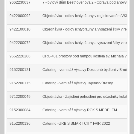
9662230637
7 - bytový dům Beethovenova 2 - Oprava podlahových kr
9422000092
Objednávka - odlov ichtyofauny v registrovaném VKP Oř
9422100010
Objednávka - odlov ichtyofauny a vysazení štiky v regis
9422200072
Objednávka - odlov ichtyofauny a vysazení štiky v regis
9662220206
ORG 401 prostory pod rampou kostela sv. Michala v Brně
9152200121
Catering - vernisáž výstavy Dostupné bydlení v Brně
9152200175
Catering - vernisáž výstavy Tajemství fresky
9712200049
Objednávka - Zajištění pohoštění pro účastníky kulatého 
9152300084
Catering - vernisáž výstavy ROK S MEDELEM
9152200136
Catering -URBIS SMART CITY FAIR 2022