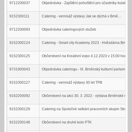
9712200037
Objednávka - Zajištění pohoštění pro účastníky kulatých 
9152300111
Catering - vernisáž výstavy Jak se dýchá v Brně....
9712200093
Objednávka cateringových služeb
9152300124
Catering - Smart city Academy 2023 - Hvězdárna Brno
9152300125
Občerstvení na Kreativní expo 4.12.2023 v 15:00 hod
9731900043
Objednávka cateringu - IX. Brněnský kulturní parlament
9152300127
Catering - vernisáž výstavy 30 let TPB
9162200092
Občerstvení na akci 30. 3. 2022 - výstava Brněnské neo
9152300129
Catering na Společné setkání pracovních skupin Stra
9152200148
Občerstvení na druhé kolo PTK