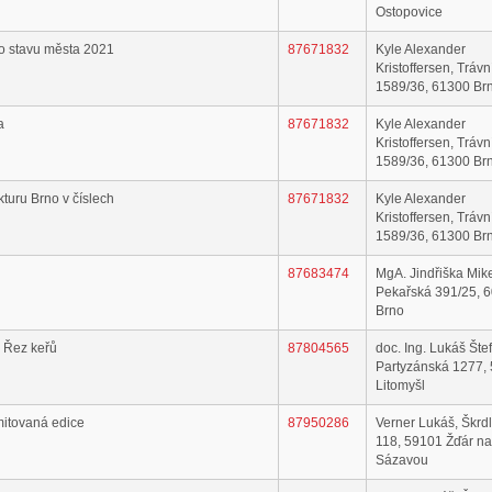
Ostopovice
 o stavu města 2021
87671832
Kyle Alexander
Kristoffersen, Trávn
1589/36, 61300 Br
a
87671832
Kyle Alexander
Kristoffersen, Trávn
1589/36, 61300 Br
turu Brno v číslech
87671832
Kyle Alexander
Kristoffersen, Trávn
1589/36, 61300 Br
87683474
MgA. Jindřiška Mik
Pekařská 391/25, 
Brno
 Řez keřů
87804565
doc. Ing. Lukáš Štef
Partyzánská 1277,
Litomyšl
mitovaná edice
87950286
Verner Lukáš, Škrd
118, 59101 Žďár n
Sázavou