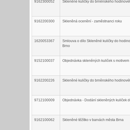
9162300052
Skleněné kuličky do brněnského hodinovéh
9162200300
Skleněná ocenění - zaměstnanci roku
1620053367
Smlouva o dílo Skleněné kuličky do hodin
Brno
9152100037
Objednávka skleněných kuliček s motivem 
9162200226
Skleněné kuličky do brněnského hodinovéh
9712100009
Objednávka - Dodání skleněných kuliček d
9162100062
Skleněné těžítko v barvách města Brna