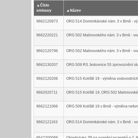
▲
Číslo
smlouvy
▲
Název
9662120973
ORG 514 Dominikánské nám. 3 v Brně - vý
9662220221
ORG 502 Malinovského nám. 3 v Brně - vod
9662120796
ORG 502 Malinovského nám. 3 v Brně - vod
9662130207
ORG 509 RS Jedovnice 55 zprovoznění st
9662120206
ORG 515 Koliště 19 - výměna vodovodních 
9662020711
ORG 515 Koliště 19, ORG 502 Maliniovskéh
9662121066
ORG 509 Koliště 19 v Brně - výměna nefunk
9662121163
ORG 514 Dominikánské nám. 3 v Brně - vod
9542200088
Objednávka ZP na ocenění pozemků p.č. 98