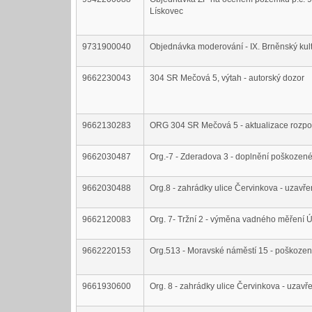
Lískovec
9731900040
Objednávka moderování - IX. Brněnský kul
9662230043
304 SR Mečová 5, výtah - autorský dozor
9662130283
ORG 304 SR Mečová 5 - aktualizace rozpo
9662030487
Org.-7 - Zderadova 3 - doplnění poškozené
9662030488
Org.8 - zahrádky ulice Červinkova - uzavře
9662120083
Org. 7- Tržní 2 - výměna vadného měření 
9662220153
Org.513 - Moravské náměstí 15 - poškozen
9661930600
Org. 8 - zahrádky ulice Červinkova - uzavř