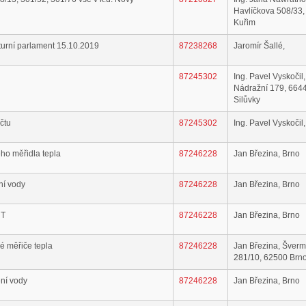
Havlíčkova 508/33
Kuřim
turní parlament 15.10.2019
87238268
Jaromír Šallé,
87245302
Ing. Pavel Vyskočil,
Nádražní 179, 664
Silůvky
čtu
87245302
Ing. Pavel Vyskočil,
ho měřidla tepla
87246228
Jan Březina, Brno
ní vody
87246228
Jan Březina, Brno
ÚT
87246228
Jan Březina, Brno
é měřiče tepla
87246228
Jan Březina, Šver
281/10, 62500 Brn
ení vody
87246228
Jan Březina, Brno