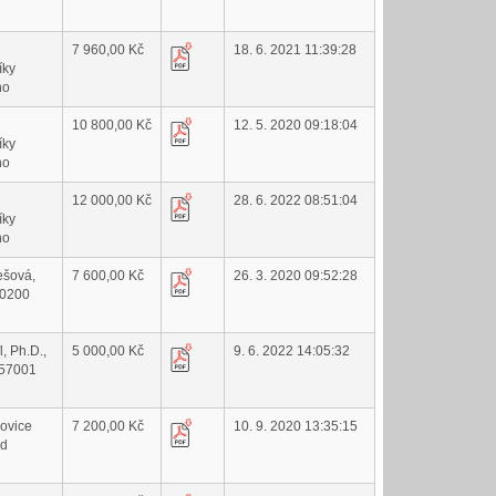
7 960,00 Kč
18. 6. 2021 11:39:28
íky
no
10 800,00 Kč
12. 5. 2020 09:18:04
íky
no
12 000,00 Kč
28. 6. 2022 08:51:04
íky
no
ešová,
7 600,00 Kč
26. 3. 2020 09:52:28
60200
l, Ph.D.,
5 000,00 Kč
9. 6. 2022 14:05:32
 57001
lovice
7 200,00 Kč
10. 9. 2020 13:35:15
ad