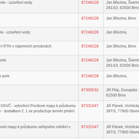
ole - uzavření vody
87246228
Jan Březina, Šver
281/10, 62500 Brn
87246228
Jan Březina, Brno
le - uzavření vody
87246228
Jan Březina,
ní RTN v nájemních prostorách.
87246228
Jan Březina, Brno
pole
87246228
Jan Březina, Šver
281/10, 62500 Brn
o pole
87246228
Jan Březina,
87300532
Jiří Filip, Dunajská
62500 Brno
ek OSVČ - vytvoření Pocitové mapy k průzkumu
87331047
Jiří Pánek, Vrchlic
y - dodatkem č. 1 se prodlužuje termín plnění
397/3, 77900 Olom
citové mapy k průzkumu veřejného mínění v
87331047
Jiří Pánek, Vrchlic
397/3, 77900 Olom