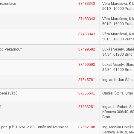
prezentace
87483343
Věra Marešová, K 
501/3, 16000 Prah
87483343
Věra Marešová, K 
501/3, 16000 Prah
87483343
Věra Marešová, K 
501/3, 16000 Prah
pod Pekárnou"
87499592
Lukáš Veselý, Star
34/34, 61900 Brno
87499592
Lukáš Veselý, Star
34/34, 61900 Brno
87545781
Ing. arch. Jan Šárk
ubení švábů
87565641
Ondřej Štolfa, Brno
4
87633281
Ing.arch. Róbert S
Křenová 306/40, 6
Brno
 poz. p.č. 1326/12 k.ú. Brněnské Ivanovice
87652188
Ing. Monika Doleža
Sadová 370/19, 66