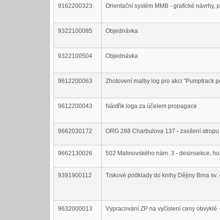
9162200323
Orientační systém MMB - grafické návrhy, 
9322100085
Objednávka
9322100504
Objednávka
9612200063
Zhotovení malby log pro akci "Pumptrack 
9612200043
Nástřik loga za účelem propagace
9662030172
ORG 288 Charbulova 137 - zasílení stropu
9662130026
502 Malinovského nám. 3 - desinsekce, h
9391900112
Tiskové podklady do knihy Dějiny Brna sv. 
9632000013
Vypracování ZP na vyčíslení ceny obvyklé -