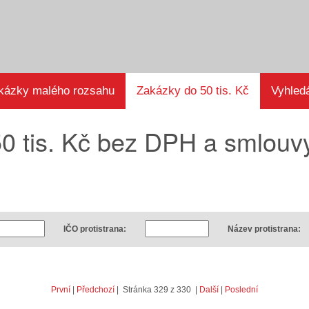
kázky malého rozsahu
Zakázky do 50 tis. Kč
Vyhled
0 tis. Kč bez DPH a smlouvy
IČO protistrana:
Název protistrana:
První
|
Předchozí
| Stránka 329 z 330 |
Další
|
Poslední