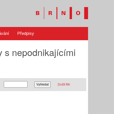
ávání
Předpisy
 s nepodnikajícími
Zrušit filtr