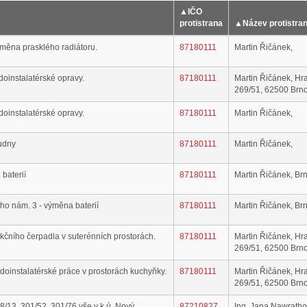
▲
IČO
protistrana
▲
Název protistra
měna prasklého radiátoru.
87180111
Martin Řičánek,
oinstalatérské opravy.
87180111
Martin Řičánek, Hr
269/51, 62500 Brn
oinstalatérské opravy.
87180111
Martin Řičánek,
udny
87180111
Martin Řičánek,
baterií
87180111
Martin Řičánek, Br
o nám. 3 - výměna baterií
87180111
Martin Řičánek, Br
čního čerpadla v suterénních prostorách.
87180111
Martin Řičánek, Hr
269/51, 62500 Brn
oinstalatérské práce v prostorách kuchyňky.
87180111
Martin Řičánek, Hr
269/51, 62500 Brn
/13, 301/52, 301/76 vše v k.ú. Nový
87210827
Ing. Jana Nawratho