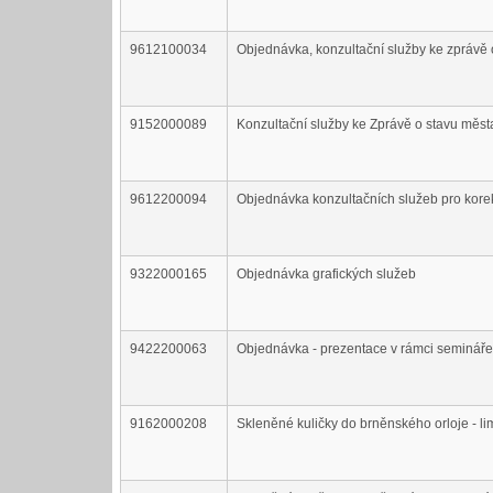
9612100034
Objednávka, konzultační služby ke zprávě
9152000089
Konzultační služby ke Zprávě o stavu měst
9612200094
Objednávka konzultačních služeb pro korek
9322000165
Objednávka grafických služeb
9422200063
Objednávka - prezentace v rámci semináře
9162000208
Skleněné kuličky do brněnského orloje - li