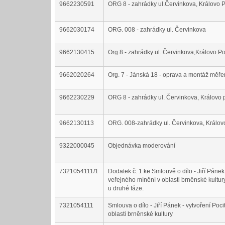
9662230591
ORG 8 - zahrádky ul.Červinkova, Královo P
9662030174
ORG. 008 - zahrádky ul. Červinkova
9662130415
Org 8 - zahrádky ul. Červinkova,Královo Po
9662020264
Org. 7 - Jánská 18 - oprava a montáž měře
9662230229
ORG 8 - zahrádky ul. Červinkova, Královo 
9662130113
ORG. 008-zahrádky ul. Červinkova, Králov
9322000045
Objednávka moderování
7321054111/1
Dodatek č. 1 ke Smlouvě o dílo - Jiří Pán
veřejného mínění v oblasti brněnské kultur
u druhé fáze.
7321054111
Smlouva o dílo - Jiří Pánek - vytvoření Po
oblasti brněnské kultury