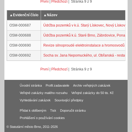
První
|
Předchozí
| Stránka 9 z 9
▲
Evidenční číslo
▲
Název
OSM-000687
Údržba pozemků v k.ú. Starý Lískovec, Nový Lískovec, 
OSM-000688
Údržba pozemků k.ú. Staré Brno, Zábrdovice, Ponava, 
OSM-000690
Revize silnoproudé elektroinstalace a hromosvodů na 
OSM-000692
Socha sv. Jana Nepomuckého, ul. Obřanská - restaurá
První
|
Předchozí
| Stránka 9 z 9
Úvodní stránka
Profil zadavatele
Archiv veřejných zakázek
Veřejné zakázky malého rozsahu
Veřejné zakázky do 50 tis. Kč
Vyhledávání zakázek
Související předpisy
Přidat k oblíbeným
Tisk
Doporučit stránku
Prohlášení o používání cookies
© Statutární město Brno, 2011-2026