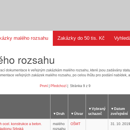
kázky malého rozsahu
Zakázky do 50 tis. Kč
Vyhled
ého rozsahu
ávací dokumentace k veřejným zakázkám malého rozsahu, které jsou zadávány stat
umentace veřejných zakázek malého rozsahu, po celou lhůtu pro podání nabídek, a
První
|
Předchozí
| Stránka 9 z 9
▼
Vybraný
▼
Datum
▼
Druh
▼
Útvar
uchazeč
zveřejnění
 ocel. konstrukce a beton.
malého
OŠMT
31. 10. 201
stadionu Srbská
rozsahu