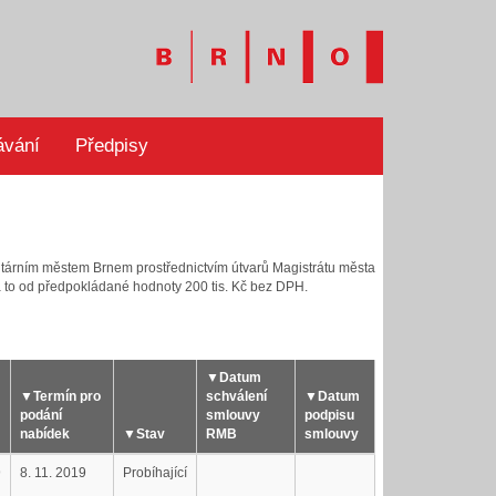
ávání
Předpisy
utárním městem Brnem prostřednictvím útvarů Magistrátu města
 to od předpokládané hodnoty 200 tis. Kč bez DPH.
▼
Datum
▼
Termín pro
schválení
▼
Datum
podání
smlouvy
podpisu
nabídek
▼
Stav
RMB
smlouvy
9
8. 11. 2019
Probíhající