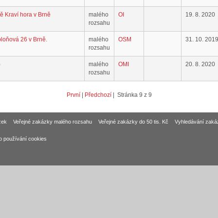
tě Kraví hora v Brně
malého
OI
19. 8. 2020
rozsahu
bloňová 26 v Brně.
malého
OSM
31. 10. 201
rozsahu
)
malého
OMI
20. 8. 2020
rozsahu
První
|
Předchozí
| Stránka 9 z 9
zek
Veřejné zakázky malého rozsahu
Veřejné zakázky do 50 tis. Kč
Vyhledávání zaká
o používání cookies