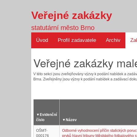
Veřejné zakázky
statutární město Brno
Úvod
Profil zadavatele
Archiv
Za
Veřejné zakázky mal
V této sekci jsou zveřejňovány výzvy k podání nabídek a zad
Brna. Zveřejněny jsou výzvy k podání nabídek a zadávací dok
▼
Evidenční
číslo
▼
Název
OŠMT-
Odborné vyhodnocení příčin statických poruch
000176
prvků hlavní tribuny Městského fotbalového 