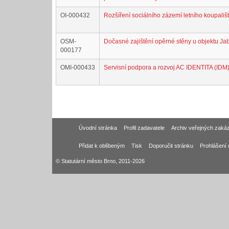
OI-000432
Rozšíření sociálního zázemí letního koupališ
OSM-
Dočasné zajištění opěrné stěny u objektu Ja
000177
OMI-000433
Servisní podpora a rozvoj AC IDENTITA (IDM
Úvodní stránka
Profil zadavatele
Archiv veřejných zaká
Přidat k oblíbeným
Tisk
Doporučit stránku
Prohlášení 
© Statutární město Brno, 2011-2026