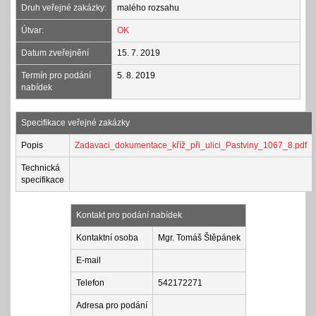
Druh veřejné zakázky:
malého rozsahu
Útvar:
OK
Datum zveřejnění
15. 7. 2019
Termín pro podání
5. 8. 2019
nabídek
Specifikace veřejné zakázky
Popis
Zadavaci_dokumentace_kříž_při_ulici_Pastviny_1067_8.pdf
Technická
specifikace
Kontakt pro podání nabídek
Kontaktní osoba
Mgr. Tomáš Štěpánek
E-mail
Telefon
542172271
Adresa pro podání