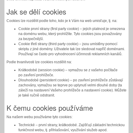
Jak se dělí cookies
Cookies lze rozdělit podle toho, kdo je k Vám na web umisťuje, tj. na:
Cookie první strany (first party cookie) – jejich platnost je omezena
na doménu webu, který prohlížíte. Tyto cookies jsou považovány
za bezpečnější.
Cookie třetí strany (third party cookie) – jsou umístěny pomocí
skriptu z jiné domény. Uživatele tak lze sledovat napříč doménami.
Používají se často pro vyhodnocení účinnosti reklamních kanálů.
Podle trvanlivosti lze cookies rozdělit na:
Krátkodobé (session cookie) – vymažou se z vašeho počítače
po zavření prohlížeče.
Dlouhodobé (persistent cookie) – po zavření prohlížeče zůstávají
zachovány, vymažou se teprve po uplynutí velmi dlouhé doby (ta
záleží na nastavení Vašeho prohlížeče a nastavení cookie). Můžete
je také ručně odstranit.
K čemu cookies používáme
Na našem webu používáme tyto cookies:
Technické – první strany, krátkodobé. Zajišťují základní technickou
funkčnost webu, tj. přihlašování, využívání služeb apod.