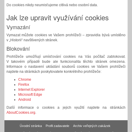
Do cookies nikdy neumisťujeme citlivá nebo osobní data.
Jak lze upravit využívání cookies
Vymazání
Vymazat můžete cookies ve Vašem prohlížeči – zpravidla bývá umístěno
v „Historii“ navštívených stránek.
Blokování
Prohlížeče umožňují umísťování cookies na Vás počítač zablokovat.
V takovém případě bude ale funkcionalita těchto stránek omezena.
Informace o nastavení ukládání souborů cookies ve Vašem prohlížeči
najdete na stránkách poskytovatele konkrétního prohlížeče:
Chrome
Firefox
Internet Explorer
Microsoft Edge
Android
Další informace o cookies a jejich využití najdete na stránkách
AboutCookies.org
.
Úvodní stránka
Profil zadavatele
Archiv veřejných zakázek