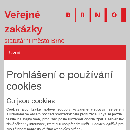
Veřejné
zakázky
statutární město Brno
Úvod
Prohlášení o používání
cookies
Co jsou cookies
Cookies jsou krátké textové soubory vytvářené webovým serverem
a ukládané ve Vašem počítači prostřednictvím prohlížeče. Když se později
vrátíte na stejný web, prohlížeč pošle uloženou cookie zpět a server tak
získá všechny informace, které si u vás předtím uložil. Cookies využívá pro
svou činnost naprostá většina webových stránek.