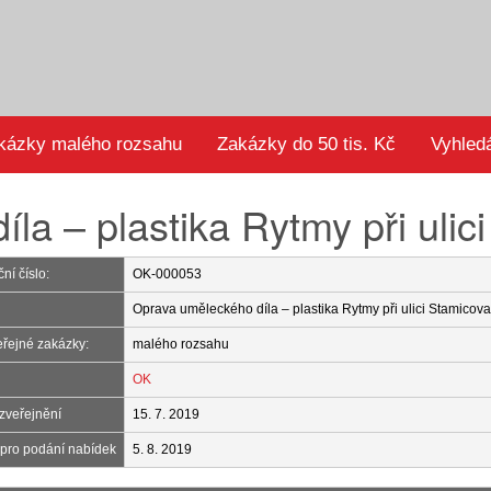
kázky malého rozsahu
Zakázky do 50 tis. Kč
Vyhled
la – plastika Rytmy při ulic
ní číslo:
OK-000053
Oprava uměleckého díla – plastika Rytmy při ulici Stamicov
eřejné zakázky:
malého rozsahu
OK
zveřejnění
15. 7. 2019
 pro podání nabídek
5. 8. 2019