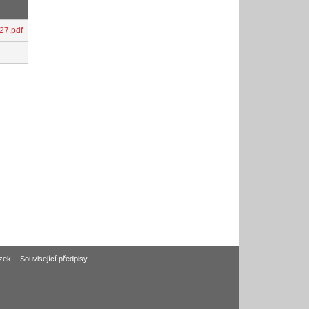
27.pdf
zek
Související předpisy