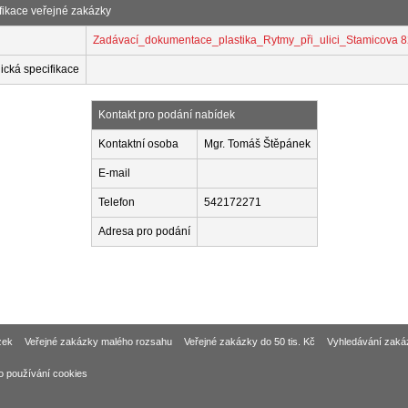
fikace veřejné zakázky
Zadávací_dokumentace_plastika_Rytmy_při_ulici_Stamicova 8
ická specifikace
Kontakt pro podání nabídek
Kontaktní osoba
Mgr. Tomáš Štěpánek
E-mail
Telefon
542172271
Adresa pro podání
zek
Veřejné zakázky malého rozsahu
Veřejné zakázky do 50 tis. Kč
Vyhledávání zaká
o používání cookies