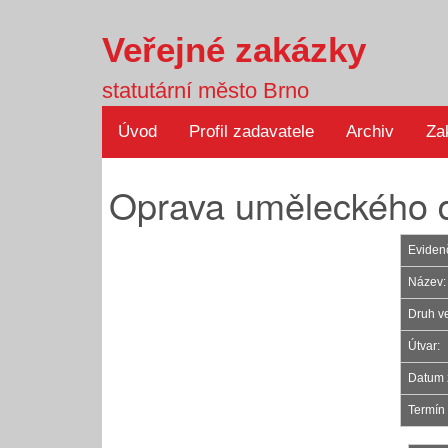
Veřejné zakázky
statutární město Brno
Úvod
Profil zadavatele
Archiv
Za
Oprava uměleckého dí
Evidenč
Název:
Druh v
Útvar:
Datum 
Termín