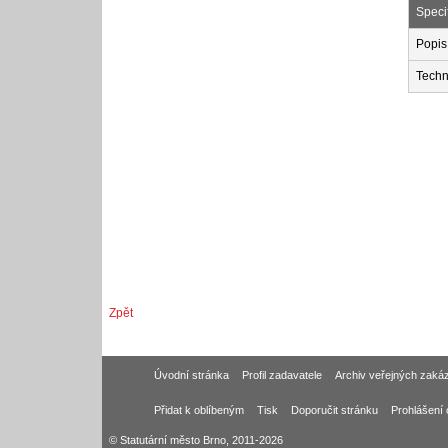
Speci
Popis
Techn
Zpět
Úvodní stránka
Profil zadavatele
Archiv veřejných zaká
Přidat k oblíbeným
Tisk
Doporučit stránku
Prohlášení 
© Statutární město Brno, 2011-2026