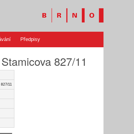
ávání
Předpisy
i Stamicova 827/11
a 827/11