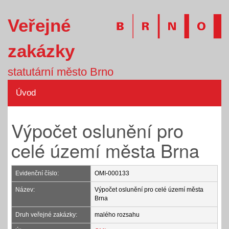
Veřejné
zakázky
statutární město Brno
Úvod
Výpočet oslunění pro
celé území města Brna
Evidenční číslo:
OMI-000133
Název:
Výpočet oslunění pro celé území města
Brna
Druh veřejné zakázky:
malého rozsahu