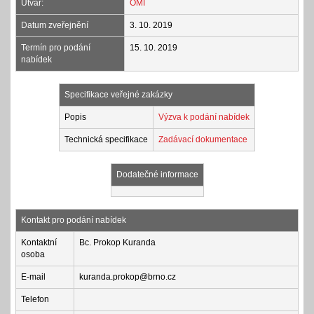
Útvar:
OMI
Datum zveřejnění
3. 10. 2019
Termín pro podání
15. 10. 2019
nabídek
Specifikace veřejné zakázky
Popis
Výzva k podání nabídek
Technická specifikace
Zadávací dokumentace
Dodatečné informace
Kontakt pro podání nabídek
Kontaktní
Bc. Prokop Kuranda
osoba
E-mail
kuranda.prokop@brno.cz
Telefon