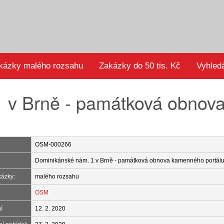
kázky malého rozsahu
Zakázky do 50 tis. Kč
Vyhled
 v Brně - památková obnov
OSM-000266
Dominikánské nám. 1 v Brně - památková obnova kamenného portálu 
kázky:
malého rozsahu
OSM
í
12. 2. 2020