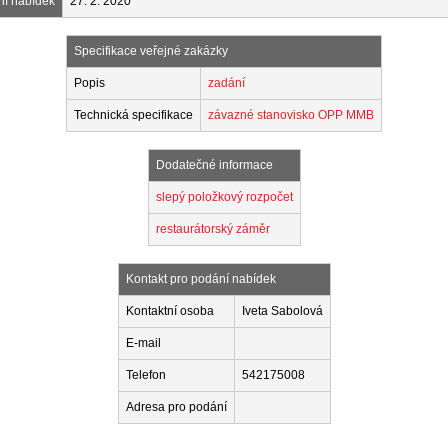
ní nabídek
27. 2. 2020
Specifikace veřejné zakázky
Popis
zadání
Technická specifikace
závazné stanovisko OPP MMB
Dodatečné informace
slepý položkový rozpočet
restaurátorský záměr
Kontakt pro podání nabídek
Kontaktní osoba
Iveta Sabolová
E-mail
Telefon
542175008
Adresa pro podání