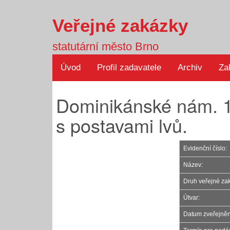
Veřejné zakázky
statutární město Brno
Úvod
Profil zadavatele
Archiv
Za
Dominikánské nám. 1
s postavami lvů.
Evidenční číslo:
Název:
Druh veřejné za
Útvar:
Datum zveřejněn