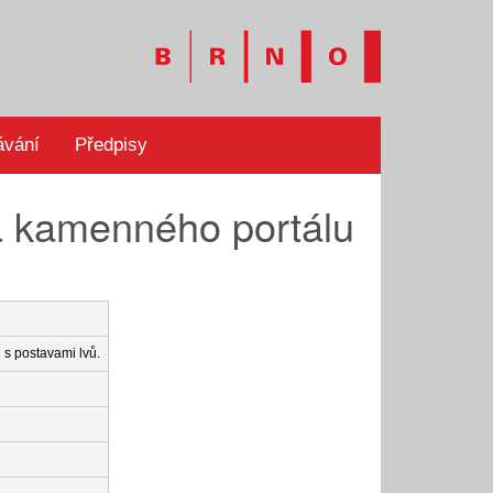
ávání
Předpisy
a kamenného portálu
s postavami lvů.