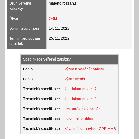
Druh veřejné
malého rozsahu
zakázky:
Útvar:
OSM
Datum zveřejnění
14. 11. 2022
Termín pro podání
25. 11. 2022
nabídek
Specifikace veřejné zakázky
Popis
výzva k podání nabídky
Popis
výkaz výměr
Technická specifikace
fotodokumentace 2
Technická specifikace
fotodokumentace 1
Technická specifikace
restaurátorský záměr
Technická specifikace
stavební souhlas
Technická specifikace
závazné stanovisko OPP MMB