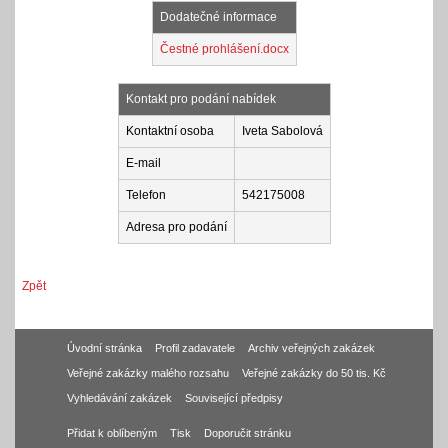
Dodatečné informace
Čestné prohlášení.docx
Kontakt pro podání nabídek
Kontaktní osoba
Iveta Sabolová
E-mail
Telefon
542175008
Adresa pro podání
Zpět
Úvodní stránka
Profil zadavatele
Archiv veřejných zakázek
Veřejné zakázky malého rozsahu
Veřejné zakázky do 50 tis. Kč
Vyhledávání zakázek
Související předpisy
Přidat k oblíbeným
Tisk
Doporučit stránku