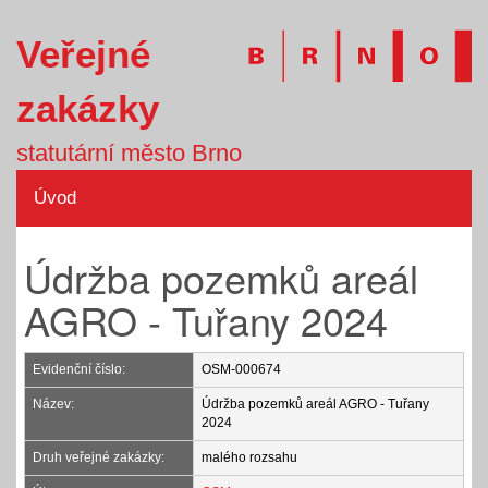
Veřejné
zakázky
statutární město Brno
Úvod
Údržba pozemků areál
AGRO - Tuřany 2024
Evidenční číslo:
OSM-000674
Název:
Údržba pozemků areál AGRO - Tuřany
2024
Druh veřejné zakázky:
malého rozsahu