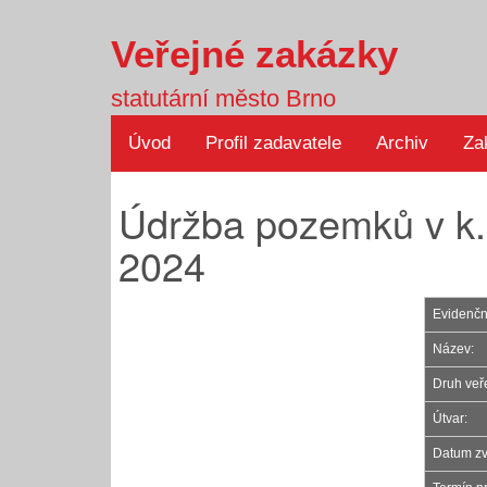
Veřejné zakázky
statutární město Brno
Úvod
Profil zadavatele
Archiv
Za
Údržba pozemků v k.ú.
2024
Evidenční
Název:
Druh veř
Útvar:
Datum zv