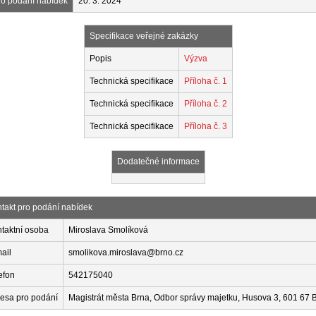
ro podání nabídek
20. 3. 2024
Specifikace veřejné zakázky
Popis
Výzva
Technická specifikace
Příloha č. 1
Technická specifikace
Příloha č. 2
Technická specifikace
Příloha č. 3
Dodatečné informace
takt pro podání nabídek
taktní osoba
Miroslava Smolíková
ail
smolikova.miroslava@brno.cz
efon
542175040
esa pro podání
Magistrát města Brna, Odbor správy majetku, Husova 3, 601 67 