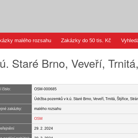
kázky malého rozsahu
Zakázky do 50 tis. Kč
Vyhled
 Staré Brno, Veveří, Trnitá,
 číslo:
OSM-000685
Údržba pozemků v k.ú. Staré Brno, Veveří, Trnitá, Štýřice, Str
ejné zakázky:
malého rozsahu
OSM
eřejnění
29. 2. 2024