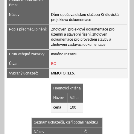
zadání Radou města
Brna:
Název:
Dům s pečovatelskou službou Křídlovická -
projektová dokumentace
Popis předmětu plnění:
Zhotovení projektové dokumentace pro
územní a stavební řízení, zhotovení
dokumentace pro provedení stavby a
zhotovení zadávací dokumentace
Druh veřejné zakázky:
malého rozsahu
Útvar:
BO
Vybraný uchazeč:
MIMOTO, s.r.o.
Hodnotící kritéria
Název
Váha
cena
100
Seznam uchazečů, kteří podali nabídku
Název
IČ