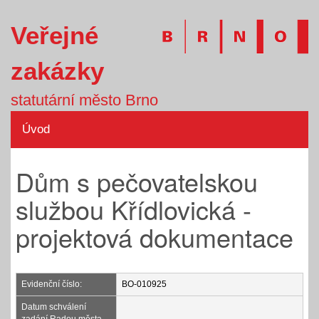
Veřejné
zakázky
statutární město Brno
Úvod
Dům s pečovatelskou
službou Křídlovická -
projektová dokumentace
Evidenční číslo:
BO-010925
Datum schválení