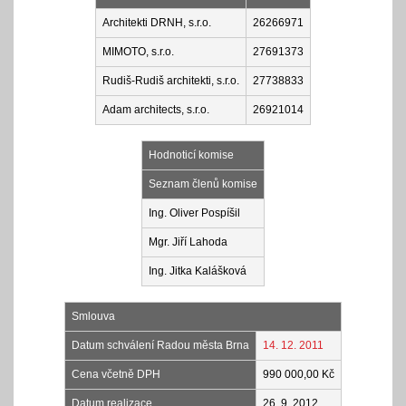
Architekti DRNH, s.r.o.
26266971
MIMOTO, s.r.o.
27691373
Rudiš-Rudiš architekti, s.r.o.
27738833
Adam architects, s.r.o.
26921014
Hodnoticí komise
Seznam členů komise
Ing. Oliver Pospíšil
Mgr. Jiří Lahoda
Ing. Jitka Kalášková
Smlouva
Datum schválení Radou města Brna
14. 12. 2011
Cena včetně DPH
990 000,00 Kč
Datum realizace
26. 9. 2012