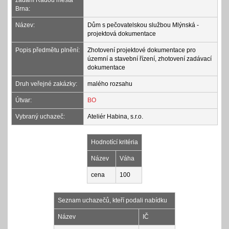
zadání Radou města
Brna:
Název:
Dům s pečovatelskou službou Mlýnská -
projektová dokumentace
Popis předmětu plnění:
Zhotovení projektové dokumentace pro
územní a stavební řízení, zhotovení zadávací
dokumentace
Druh veřejné zakázky:
malého rozsahu
Útvar:
BO
Vybraný uchazeč:
Ateliér Habina, s.r.o.
Hodnotící kritéria
Název
Váha
cena
100
Seznam uchazečů, kteří podali nabídku
Název
IČ