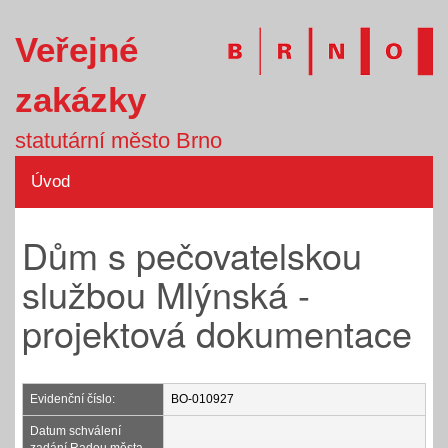
Veřejné
zakázky
statutární město Brno
Úvod
Dům s pečovatelskou
službou Mlýnská -
projektová dokumentace
Evidenční číslo:
BO-010927
Datum schválení