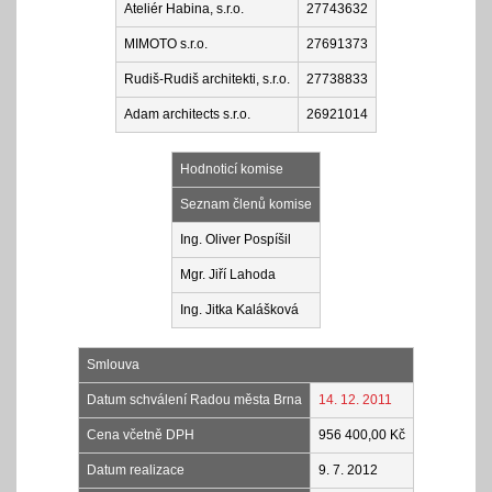
Ateliér Habina, s.r.o.
27743632
MIMOTO s.r.o.
27691373
Rudiš-Rudiš architekti, s.r.o.
27738833
Adam architects s.r.o.
26921014
Hodnoticí komise
Seznam členů komise
Ing. Oliver Pospíšil
Mgr. Jiří Lahoda
Ing. Jitka Kalášková
Smlouva
Datum schválení Radou města Brna
14. 12. 2011
Cena včetně DPH
956 400,00 Kč
Datum realizace
9. 7. 2012