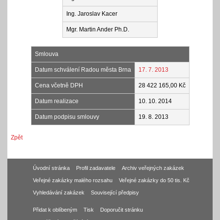
Ing. Jaroslav Kacer
Mgr. Martin Ander Ph.D.
Smlouva
Datum schválení Radou města Brna
17. 7. 2013
Cena včetně DPH
28 422 165,00 Kč
Datum realizace
10. 10. 2014
Datum podpisu smlouvy
19. 8. 2013
Zpět
Úvodní stránka
Profil zadavatele
Archiv veřejných zakázek
Veřejné zakázky malého rozsahu
Veřejné zakázky do 50 tis. Kč
Vyhledávání zakázek
Související předpisy
Přidat k oblíbeným
Tisk
Doporučit stránku