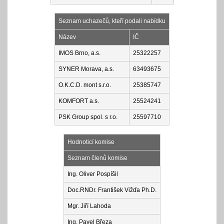
Seznam uchazečů, kteří podali nabídku
Název
IČ
IMOS Brno, a.s.
25322257
SYNER Morava, a.s.
63493675
O.K.C.D. mont s.r.o.
25385747
KOMFORT a.s.
25524241
PSK Group spol. s r.o.
25597710
Hodnoticí komise
Seznam členů komise
Ing. Oliver Pospíšil
Doc.RNDr. František Vižďa Ph.D.
Mgr. Jiří Lahoda
Ing. Pavel Březa