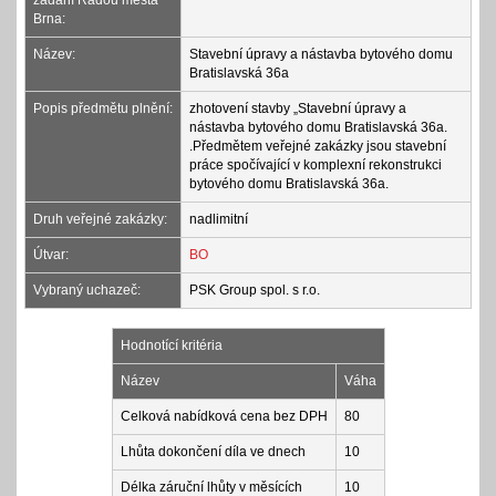
zadání Radou města
Brna:
Název:
Stavební úpravy a nástavba bytového domu
Bratislavská 36a
Popis předmětu plnění:
zhotovení stavby „Stavební úpravy a
nástavba bytového domu Bratislavská 36a.
.Předmětem veřejné zakázky jsou stavební
práce spočívající v komplexní rekonstrukci
bytového domu Bratislavská 36a.
Druh veřejné zakázky:
nadlimitní
Útvar:
BO
Vybraný uchazeč:
PSK Group spol. s r.o.
Hodnotící kritéria
Název
Váha
Celková nabídková cena bez DPH
80
Lhůta dokončení díla ve dnech
10
Délka záruční lhůty v měsících
10