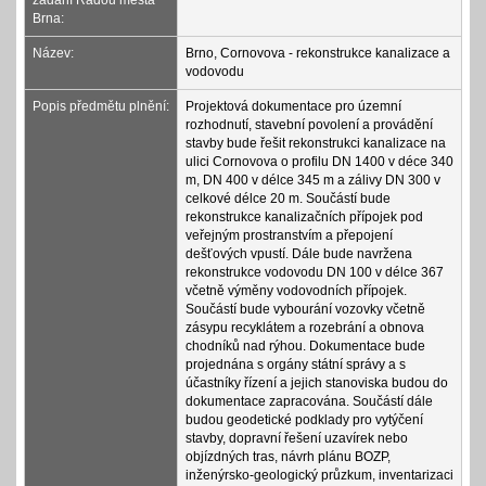
zadání Radou města
Brna:
Název:
Brno, Cornovova - rekonstrukce kanalizace a
vodovodu
Popis předmětu plnění:
Projektová dokumentace pro územní
rozhodnutí, stavební povolení a provádění
stavby bude řešit rekonstrukci kanalizace na
ulici Cornovova o profilu DN 1400 v déce 340
m, DN 400 v délce 345 m a zálivy DN 300 v
celkové délce 20 m. Součástí bude
rekonstrukce kanalizačních přípojek pod
veřejným prostranstvím a přepojení
dešťových vpustí. Dále bude navržena
rekonstrukce vodovodu DN 100 v délce 367
včetně výměny vodovodních přípojek.
Součástí bude vybourání vozovky včetně
zásypu recyklátem a rozebrání a obnova
chodníků nad rýhou. Dokumentace bude
projednána s orgány státní správy a s
účastníky řízení a jejich stanoviska budou do
dokumentace zapracována. Součástí dále
budou geodetické podklady pro vytýčení
stavby, dopravní řešení uzavírek nebo
objízdných tras, návrh plánu BOZP,
inženýrsko-geologický průzkum, inventarizaci