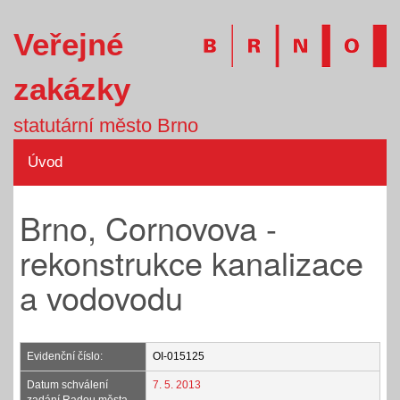
Veřejné
zakázky
statutární město Brno
Úvod
Brno, Cornovova -
rekonstrukce kanalizace
a vodovodu
Evidenční číslo:
OI-015125
Datum schválení
7. 5. 2013