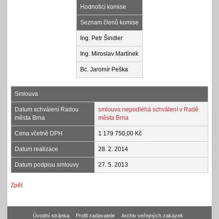
Hodnoticí komise
Seznam členů komise
Ing. Petr Šindler
Ing. Miroslav Martínek
Bc. Jaromír Peška
Smlouva
Datum schválení Radou
smlouva nepodléhá schválení v Radě
města Brna
města Brna
Cena včetně DPH
1 179 750,00 Kč
Datum realizace
28. 2. 2014
Datum podpisu smlouvy
27. 5. 2013
Zpět
Úvodní stránka
Profil zadavatele
Archiv veřejných zakázek