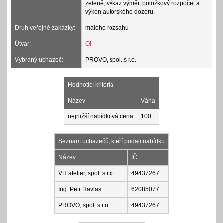
zeleně, výkaz výměr, položkový rozpočet a
výkon autorského dozoru.
Druh veřejné zakázky:
malého rozsahu
Útvar:
OI
Vybraný uchazeč:
PROVO, spol. s r.o.
Hodnotící kritéria
Název
Váha
nejnižší nabídková cena
100
Seznam uchazečů, kteří podali nabídku
Název
IČ
VH atelier, spol. s r.o.
49437267
Ing. Petr Havlas
62085077
PROVO, spol. s r.o.
49437267