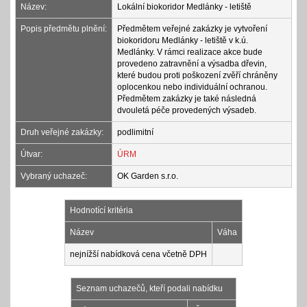
Název:
Lokální biokoridor Medlánky - letiště
Popis předmětu plnění:
Předmětem veřejné zakázky je vytvoření
biokoridoru Medlánky - letiště v k.ú.
Medlánky. V rámci realizace akce bude
provedeno zatravnění a výsadba dřevin,
které budou proti poškození zvěří chráněny
oplocenkou nebo individuální ochranou.
Předmětem zakázky je také následná
dvouletá péče provedených výsadeb.
Druh veřejné zakázky:
podlimitní
Útvar:
ÚRM
Vybraný uchazeč:
OK Garden s.r.o.
Hodnotící kritéria
Název
Váha
nejnížší nabídková cena včetně DPH
Seznam uchazečů, kteří podali nabídku