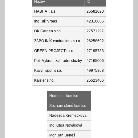
Název
IČ
HABITAT, a.s.
25582020
Ing. Jiří Vrbas
42316065
OK Garden s.r.o.
27571297
ZÁBOJNÍK contractors, s.r.o.
26258692
GREEN PROJECT s.r.o.
27195783
Petr Vykrut - zahradní služby
47165006
Kavyl, spol. s r.o.
49975358
Kaisler s.r.o.
25523406
Hodnoticí komise
Seznam členů komise
Naděžda Křemečková
Ing. Olga Nováková
Mgr. Jan Beneš