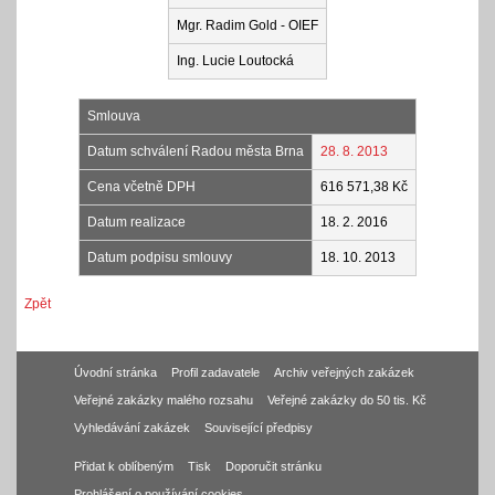
Mgr. Radim Gold - OIEF
Ing. Lucie Loutocká
Smlouva
Datum schválení Radou města Brna
28. 8. 2013
Cena včetně DPH
616 571,38 Kč
Datum realizace
18. 2. 2016
Datum podpisu smlouvy
18. 10. 2013
Zpět
Úvodní stránka
Profil zadavatele
Archiv veřejných zakázek
Veřejné zakázky malého rozsahu
Veřejné zakázky do 50 tis. Kč
Vyhledávání zakázek
Související předpisy
Přidat k oblíbeným
Tisk
Doporučit stránku
Prohlášení o používání cookies