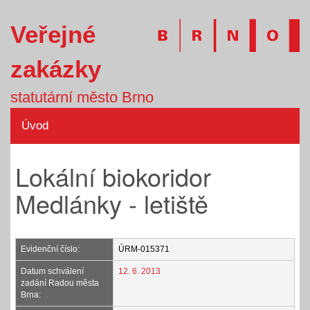
Veřejné
zakázky
statutární město Brno
Úvod
Lokální biokoridor
Medlánky - letiště
Evidenční číslo:
ÚRM-015371
Datum schválení
12. 6. 2013
zadání Radou města
Brna: