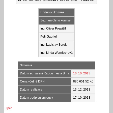
Hodnoticí komise
Seznam členů komise
Ing. Oliver Pospíšil
Petr Gabriel
Ing. Ladislav Borek
Ing. Linda Wernischová
Smlouva
Datum schválení Radou města Brna
16. 10. 2013
Cena včetně DPH
886 651,52 Kč
Datum realizace
13. 12. 2013
Datum podpisu smlouvy
17. 10. 2013
Zpět