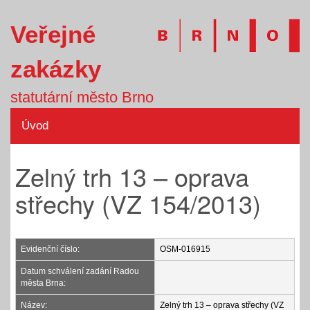
Veřejné
zakázky
statutární město Brno
Úvod
Zelný trh 13 – oprava
střechy (VZ 154/2013)
Evidenční číslo:
OSM-016915
Datum schválení zadání Radou
města Brna:
Název:
Zelný trh 13 – oprava střechy (VZ