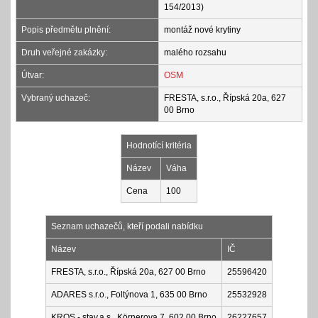
154/2013)
Popis předmětu plnění:
montáž nové krytiny
Druh veřejné zakázky:
malého rozsahu
Útvar:
OSM
Vybraný uchazeč:
FRESTA, s.r.o., Řípská 20a, 627
00 Brno
Hodnotící kritéria
Název
Váha
Cena
100
Seznam uchazečů, kteří podali nabídku
Název
IČ
FRESTA, s.r.o., Řípská 20a, 627 00 Brno
25596420
ADARES s.r.o., Foltýnova 1, 635 00 Brno
25532928
KROS - stav,a.s., Körnerova 7, 602 00 Brno
26227657