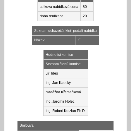
celkova nabídková cena
80
doba realizace
20
Seznam uchazečů, kteří podali nabídku
Název
IČ
Hodnoticí komise
Seznam členů komise
Jiří Ides
Ing. Jan Kaucký
Naděžda Křemečková
Ing. Jaromír Holec
Ing. Robert Kotzian Ph.D.
Smlouva