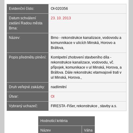
Evidenční číslo:
OI-020356
Datum schválení
23. 10. 2013
zadání Radou města
Brna:
Název:
Brno - rekonstrukce kanalizace, vodovodu a
komunnikace v ulicích Minská, Horovo a
Bráfova,
Popis předmětu plnění:
Komlpetní zhotovení stavbeního díla -
rekonstrukce kanalizace, vodovodu, vč.
přípojek, komunikace v ul Minská, Horova, a
Bráfova. Dále rekonstrukc etamvajové trati v
ul Minská, Horova.,
Druh veřejné zakázky:
nadlimitní
Útvar:
OI
Vybraný uchazeč:
FIRESTA -Fišer, rekonstrukce , stavby a.s.
Hodnotící kritéria
Název
Váha