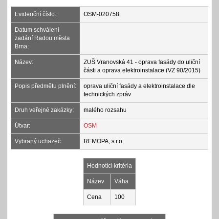
Evidenční číslo:
OSM-020758
Datum schválení
zadání Radou města
Brna:
Název:
ZUŠ Vranovská 41 - oprava fasády do uliční
části a oprava elektroinstalace (VZ 90/2015)
Popis předmětu plnění:
oprava uliční fasády a elektroinstalace dle
technických zpráv
Druh veřejné zakázky:
malého rozsahu
Útvar:
OSM
Vybraný uchazeč:
REMOPA, s.r.o.
Hodnotící kritéria
Název
Váha
Cena
100