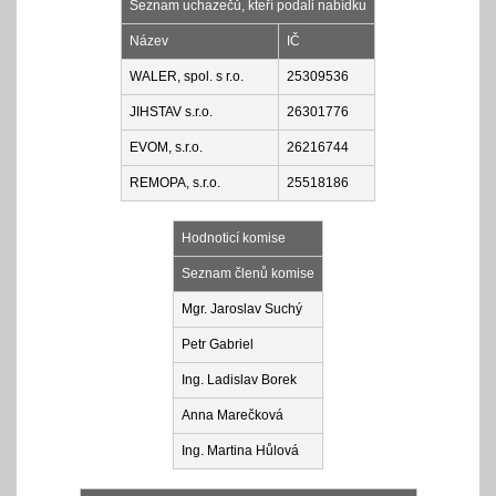
Seznam uchazečů, kteří podali nabídku
Název
IČ
WALER, spol. s r.o.
25309536
JIHSTAV s.r.o.
26301776
EVOM, s.r.o.
26216744
REMOPA, s.r.o.
25518186
Hodnoticí komise
Seznam členů komise
Mgr. Jaroslav Suchý
Petr Gabriel
Ing. Ladislav Borek
Anna Marečková
Ing. Martina Hůlová