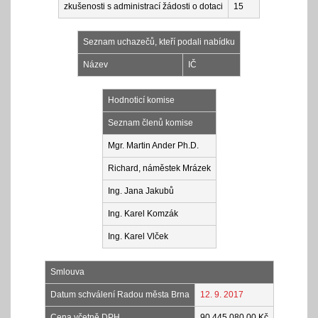
zkušenosti s administrací žádosti o dotaci
15
Seznam uchazečů, kteří podali nabídku
Název
IČ
Hodnoticí komise
Seznam členů komise
Mgr. Martin Ander Ph.D.
Richard, náměstek Mrázek
Ing. Jana Jakubů
Ing. Karel Komzák
Ing. Karel Vlček
Smlouva
Datum schválení Radou města Brna
12. 9. 2017
Cena včetně DPH
90 445 080,00 Kč