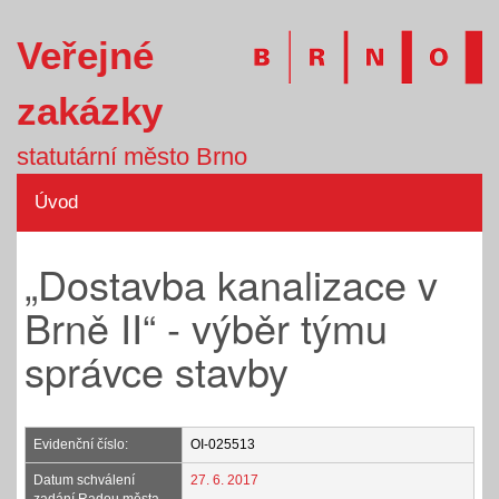
Veřejné
zakázky
statutární město Brno
Úvod
„Dostavba kanalizace v
Brně II“ - výběr týmu
správce stavby
Evidenční číslo:
OI-025513
Datum schválení
27. 6. 2017