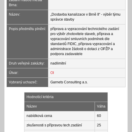
zadání Radou města
Brna:
Název:
„Dostavba kanalizace v Brně II“ - výběr týmu
správce stavby
Popis předmětu plnění:
příprava a vypracování technického zadání
pro výběr zhotovitele staveb, příprava a
vypracování smluvních podmínek dle
standardů FIDIC, příprava vypracování a
administrace žádosti o dotaci z OPŽP a
podpora zadavatele
Druh veřejné zakázky:
nadlimitní
Útvar:
OI
Vybraný uchazeč:
Garnets Consulting a.s.
Hodnotící kritéria
Název
Váha
nabídková cena
60
zkušenosti s přípravou tech.zadání
25