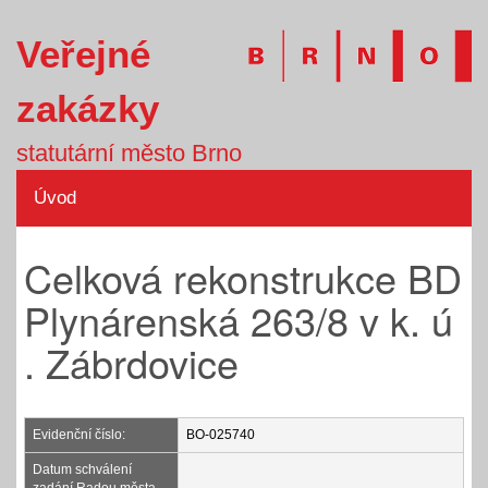
Veřejné
zakázky
statutární město Brno
Úvod
Celková rekonstrukce BD
Plynárenská 263/8 v k. ú
. Zábrdovice
Evidenční číslo:
BO-025740
Datum schválení