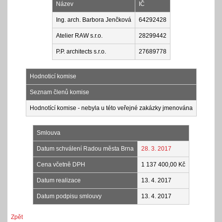
Název
IČ
Ing. arch. Barbora Jenčková
64292428
Atelier RAW s.r.o.
28299442
P.P. architects s.r.o.
27689778
Hodnoticí komise
Seznam členů komise
Hodnotící komise - nebyla u této veřejné zakázky jmenována
Smlouva
Datum schválení Radou města Brna
28. 3. 2017
Cena včetně DPH
1 137 400,00 Kč
Datum realizace
13. 4. 2017
Datum podpisu smlouvy
13. 4. 2017
Zpět