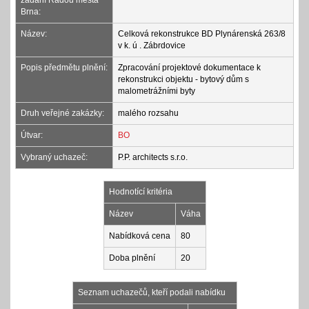
zadání Radou města
Brna:
Název:
Celková rekonstrukce BD Plynárenská 263/8
v k. ú . Zábrdovice
Popis předmětu plnění:
Zpracování projektové dokumentace k
rekonstrukci objektu - bytový dům s
malometrážními byty
Druh veřejné zakázky:
malého rozsahu
Útvar:
BO
Vybraný uchazeč:
P.P. architects s.r.o.
Hodnotící kritéria
Název
Váha
Nabídková cena
80
Doba plnění
20
Seznam uchazečů, kteří podali nabídku