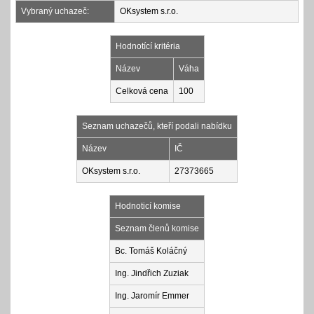
Vybraný uchazeč:
OKsystem s.r.o.
Hodnotící kritéria
Název
Váha
Celková cena
100
Seznam uchazečů, kteří podali nabídku
Název
IČ
OKsystem s.r.o.
27373665
Hodnoticí komise
Seznam členů komise
Bc. Tomáš Koláčný
Ing. Jindřich Zuziak
Ing. Jaromír Emmer