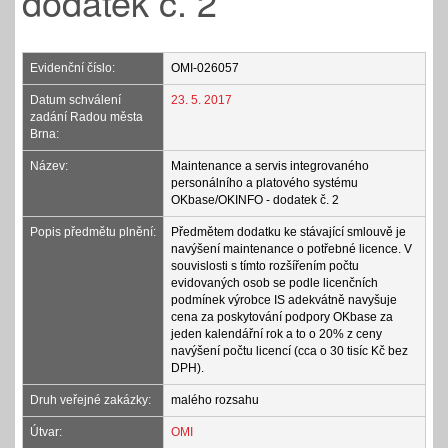
dodatek č. 2
Evidenční číslo:
OMI-026057
Datum schválení
23. 5. 2017
zadání Radou města
Brna:
Název:
Maintenance a servis integrovaného
personálního a platového systému
OKbase/OKINFO - dodatek č. 2
Popis předmětu plnění:
Předmětem dodatku ke stávající smlouvě je
navýšení maintenance o potřebné licence. V
souvislosti s tímto rozšířením počtu
evidovaných osob se podle licenčních
podmínek výrobce IS adekvátně navyšuje
cena za poskytování podpory OKbase za
jeden kalendářní rok a to o 20% z ceny
navýšení počtu licencí (cca o 30 tisíc Kč bez
DPH).
Druh veřejné zakázky:
malého rozsahu
Útvar:
OMI