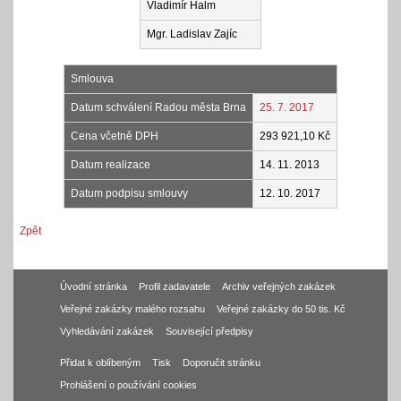
Vladimír Halm
Mgr. Ladislav Zajíc
Smlouva
Datum schválení Radou města Brna
25. 7. 2017
Cena včetně DPH
293 921,10 Kč
Datum realizace
14. 11. 2013
Datum podpisu smlouvy
12. 10. 2017
Zpět
Úvodní stránka
Profil zadavatele
Archiv veřejných zakázek
Veřejné zakázky malého rozsahu
Veřejné zakázky do 50 tis. Kč
Vyhledávání zakázek
Související předpisy
Přidat k oblíbeným
Tisk
Doporučit stránku
Prohlášení o používání cookies