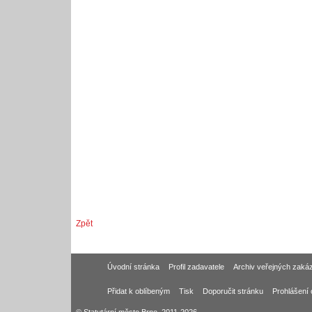
Zpět
Úvodní stránka
Profil zadavatele
Archiv veřejných zaká
Přidat k oblíbeným
Tisk
Doporučit stránku
Prohlášení 