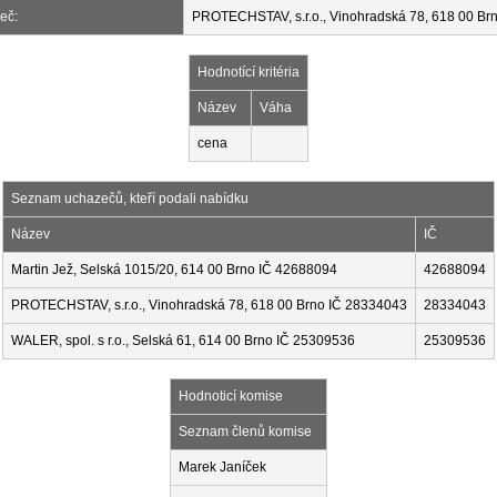
eč:
PROTECHSTAV, s.r.o., Vinohradská 78, 618 00 Br
Hodnotící kritéria
Název
Váha
cena
Seznam uchazečů, kteří podali nabídku
Název
IČ
Martin Jež, Selská 1015/20, 614 00 Brno IČ 42688094
42688094
PROTECHSTAV, s.r.o., Vinohradská 78, 618 00 Brno IČ 28334043
28334043
WALER, spol. s r.o., Selská 61, 614 00 Brno IČ 25309536
25309536
Hodnoticí komise
Seznam členů komise
Marek Janíček