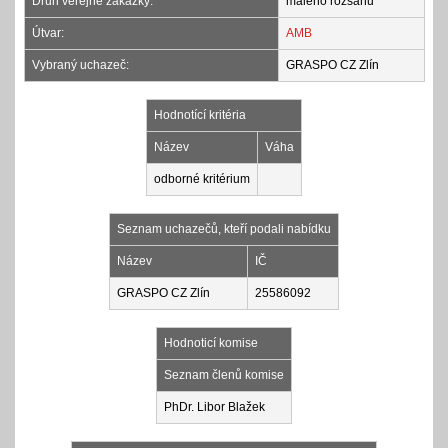
Druh veřejné zakázky:
malého rozsahu
Útvar:
AMB
Vybraný uchazeč:
GRASPO CZ Zlín
Hodnotící kritéria
Název
Váha
odborné kritérium
Seznam uchazečů, kteří podali nabídku
Název
IČ
GRASPO CZ Zlín
25586092
Hodnoticí komise
Seznam členů komise
PhDr. Libor Blažek