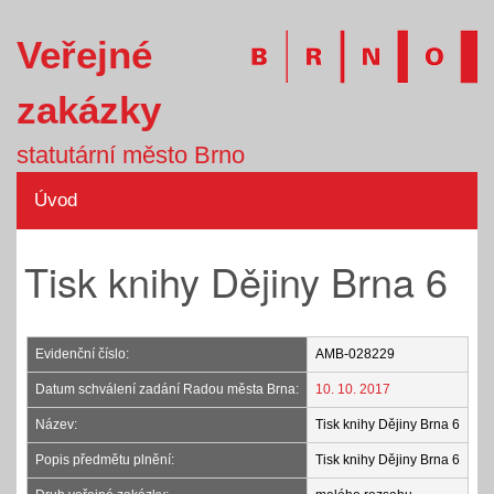
Veřejné
zakázky
statutární město Brno
Úvod
Tisk knihy Dějiny Brna 6
Evidenční číslo:
AMB-028229
Datum schválení zadání Radou města Brna:
10. 10. 2017
Název:
Tisk knihy Dějiny Brna 6
Popis předmětu plnění:
Tisk knihy Dějiny Brna 6