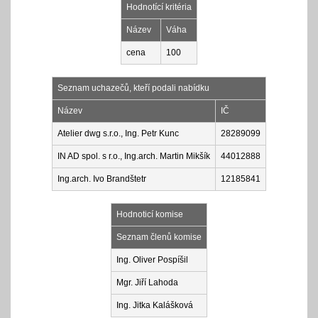
Hodnotící kritéria
Název
Váha
cena
100
Seznam uchazečů, kteří podali nabídku
Název
IČ
Atelier dwg s.r.o., Ing. Petr Kunc
28289099
IN AD spol. s r.o., Ing.arch. Martin Mikšík
44012888
Ing.arch. Ivo Brandštetr
12185841
Hodnoticí komise
Seznam členů komise
Ing. Oliver Pospíšil
Mgr. Jiří Lahoda
Ing. Jitka Kalášková