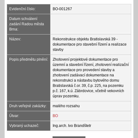
Evidenční číslo:
BO-001267
Datum schválení
zadání Radou města
Brna:
Název:
Rekonstrukce objektu Bratislavská 39 -
dokumentace pro stavební řízení a realizace
stavby
Popis předmětu plnění:
Zhotovení projektové dokumentace pro
územní a stavební řízení, zhotovení realizační
dokumentace pro provedení stavby a
zhotovení zadávací dokumentace na
rekonstrukci a nástavbu bytového domu
Bratislavská č.or. 39, č.p. 225, na pozemku
p.č. 167, k.ú. Zábrdovice, včetně vekovních
úprav pozemku.
Druh veřejné zakázky:
malého rozsahu
Útvar:
BO
Vybraný uchazeč:
Ing.arch. Ivo Brandštetr