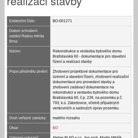
realizaci stavby
Evidenční číslo:
BO-001271
Datum schválení
zadání Radou města
Brna:
Název:
Rekonstrukce a vestavba bytového domu
Bratislavská 60 - dokumentace pro stavební
řízení a realizaci stavby
Popis předmětu plnění:
Zhotovení projektové dokumentace pro
územní a stavební řízení, zhotovení realizační
dokumentace pro provedení stavby a
zhotovení zadávací dokumentace na
rekonstrukci a vestavbu bytového domu
Bratislavská 60, č.p. 239, na pozemku p.č.
793, k.ú. Zábrdovice, včetně případných
venkovních a sadových úprav pozemku.
Druh veřejné zakázky:
malého rozsahu
Útvar:
BO
Vybraný uchazeč:
Atelier IN AD s.r.o., Ing.arch. Martin Mikšík