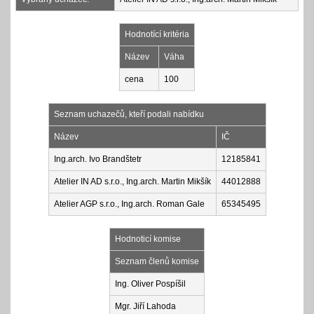
Hodnotící kritéria
Název
Váha
cena
100
Seznam uchazečů, kteří podali nabídku
Název
IČ
Ing.arch. Ivo Brandštetr
12185841
Atelier IN AD s.r.o., Ing.arch. Martin Mikšík
44012888
Atelier AGP s.r.o., Ing.arch. Roman Gale
65345495
Hodnoticí komise
Seznam členů komise
Ing. Oliver Pospíšil
Mgr. Jiří Lahoda