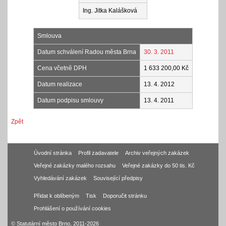
Ing. Jitka Kalášková
Smlouva
Datum schválení Radou města Brna
30. 3. 2011
Cena včetně DPH
1 633 200,00 Kč
Datum realizace
13. 4. 2012
Datum podpisu smlouvy
13. 4. 2011
Zpět
Úvodní stránka
Profil zadavatele
Archiv veřejných zakázek
Veřejné zakázky malého rozsahu
Veřejné zakázky do 50 tis. Kč
Vyhledávání zakázek
Související předpisy
Přidat k oblíbeným
Tisk
Doporučit stránku
Prohlášení o používání cookies
© Statutární město Brno, 2011-2026