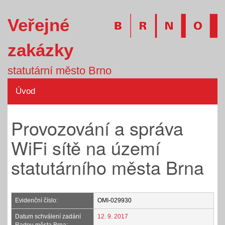
Veřejné
zakázky
statutární město Brno
Úvod
Provozování a správa
WiFi sítě na území
statutárního města Brna
Evidenční číslo:
OMI-029930
Datum schválení zadání
12. 9. 2017