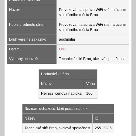
Radou města Brna:
Název:
Provozování a správa WiFi sítě na území
statutárního města Brna
Popis předmětu plnění:
Provozování a správa WiFi sítě na území
statutárního města Brna
Druh veřejné zakázky:
podlimitní
Útvar:
OMI
Vybraný uchazeč:
Technické sítě Brno, akciová společnost
Hodnotící kritéria
Název
Váha
Nejnižší cenová nabídka
100
Seznam uchazečů, kteří podali nabídku
Název
IČ
Technické sítě Brno, akciová společnost
25512285