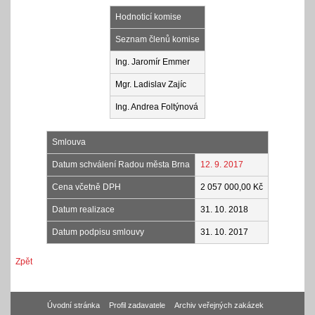
Hodnoticí komise
Seznam členů komise
Ing. Jaromír Emmer
Mgr. Ladislav Zajíc
Ing. Andrea Foltýnová
Smlouva
Datum schválení Radou města Brna
12. 9. 2017
Cena včetně DPH
2 057 000,00 Kč
Datum realizace
31. 10. 2018
Datum podpisu smlouvy
31. 10. 2017
Zpět
Úvodní stránka
Profil zadavatele
Archiv veřejných zakázek