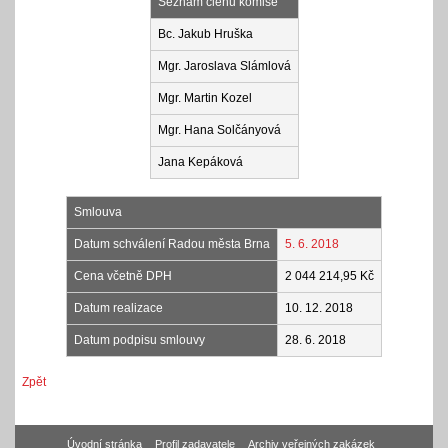
Seznam členů komise
Bc. Jakub Hruška
Mgr. Jaroslava Slámlová
Mgr. Martin Kozel
Mgr. Hana Solčányová
Jana Kepáková
Smlouva
Datum schválení Radou města Brna
5. 6. 2018
Cena včetně DPH
2 044 214,95 Kč
Datum realizace
10. 12. 2018
Datum podpisu smlouvy
28. 6. 2018
Zpět
Úvodní stránka
Profil zadavatele
Archiv veřejných zakázek