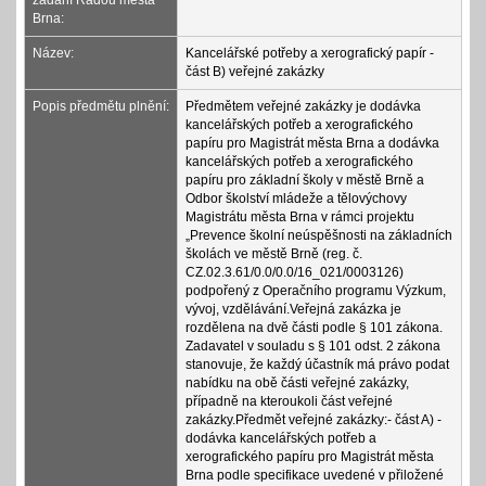
zadání Radou města
Brna:
Název:
Kancelářské potřeby a xerografický papír -
část B) veřejné zakázky
Popis předmětu plnění:
Předmětem veřejné zakázky je dodávka
kancelářských potřeb a xerografického
papíru pro Magistrát města Brna a dodávka
kancelářských potřeb a xerografického
papíru pro základní školy v městě Brně a
Odbor školství mládeže a tělovýchovy
Magistrátu města Brna v rámci projektu
„Prevence školní neúspěšnosti na základních
školách ve městě Brně (reg. č.
CZ.02.3.61/0.0/0.0/16_021/0003126)
podpořený z Operačního programu Výzkum,
vývoj, vzdělávání.Veřejná zakázka je
rozdělena na dvě části podle § 101 zákona.
Zadavatel v souladu s § 101 odst. 2 zákona
stanovuje, že každý účastník má právo podat
nabídku na obě části veřejné zakázky,
případně na kteroukoli část veřejné
zakázky.Předmět veřejné zakázky:- část A) -
dodávka kancelářských potřeb a
xerografického papíru pro Magistrát města
Brna podle specifikace uvedené v přiložené