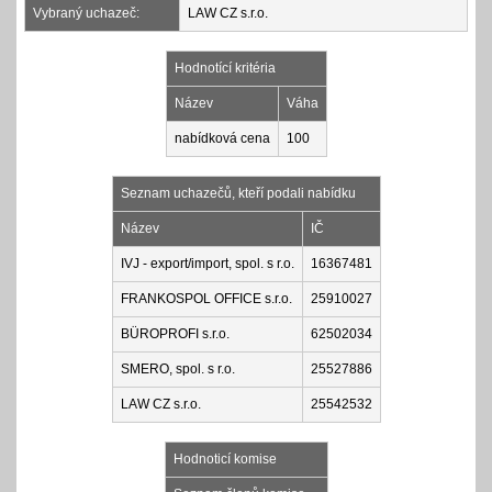
Vybraný uchazeč:
LAW CZ s.r.o.
Hodnotící kritéria
Název
Váha
nabídková cena
100
Seznam uchazečů, kteří podali nabídku
Název
IČ
IVJ - export/import, spol. s r.o.
16367481
FRANKOSPOL OFFICE s.r.o.
25910027
BÜROPROFI s.r.o.
62502034
SMERO, spol. s r.o.
25527886
LAW CZ s.r.o.
25542532
Hodnoticí komise