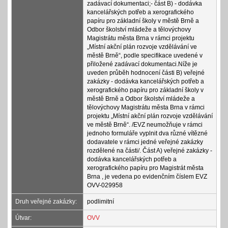
zadávací dokumentaci;- část B) - dodávka
kancelářských potřeb a xerografického
papíru pro základní školy v městě Brně a
Odbor školství mládeže a tělovýchovy
Magistrátu města Brna v rámci projektu
„Místní akční plán rozvoje vzdělávání ve
městě Brně“, podle specifikace uvedené v
přiložené zadávací dokumentaci.Níže je
uveden průběh hodnocení části B) veřejné
zakázky - dodávka kancelářských potřeb a
xerografického papíru pro základní školy v
městě Brně a Odbor školství mládeže a
tělovýchovy Magistrátu města Brna v rámci
projektu „Místní akční plán rozvoje vzdělávání
ve městě Brně“. /EVZ neumožňuje v rámci
jednoho formuláře vyplnit dva různé vítězné
dodavatele v rámci jedné veřejné zakázky
rozdělené na části/. Část A) veřejné zakázky -
dodávka kancelářských potřeb a
xerografického papíru pro Magistrát města
Brna , je vedena po evidenčním číslem EVZ
OVV-029958
Druh veřejné zakázky:
podlimitní
Útvar:
OVV