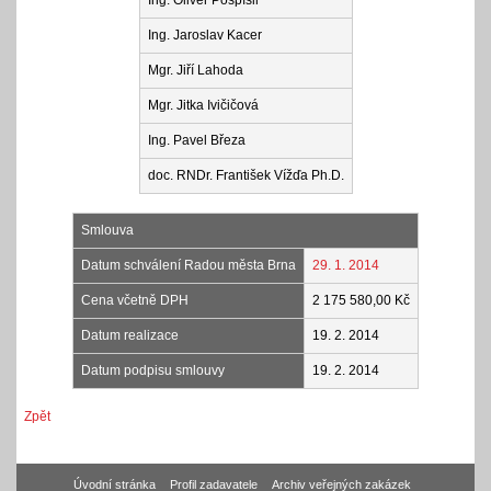
Ing. Oliver Pospíšil
Ing. Jaroslav Kacer
Mgr. Jiří Lahoda
Mgr. Jitka Ivičičová
Ing. Pavel Březa
doc. RNDr. František Vížďa Ph.D.
Smlouva
Datum schválení Radou města Brna
29. 1. 2014
Cena včetně DPH
2 175 580,00 Kč
Datum realizace
19. 2. 2014
Datum podpisu smlouvy
19. 2. 2014
Zpět
Úvodní stránka
Profil zadavatele
Archiv veřejných zakázek