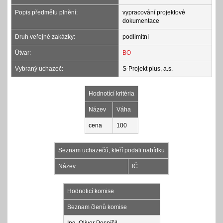
Popis předmětu plnění:
vypracování projektové
dokumentace
Druh veřejné zakázky:
podlimitní
Útvar:
BO
Vybraný uchazeč:
S-Projekt plus, a.s.
Hodnotící kritéria
Název
Váha
cena
100
Seznam uchazečů, kteří podali nabídku
Název
IČ
Hodnoticí komise
Seznam členů komise