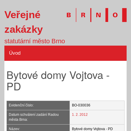
Veřejné
zakázky
statutární město Brno
Úvod
Bytové domy Vojtova -
PD
Evidenční číslo:
BO-030036
Datum schválení zadání Radou
1. 2. 2012
města Brna:
Název:
Bytové domy Vojtova - PD