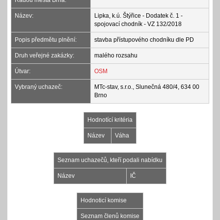
Radou města Brna:
Název:
Lipka, k.ú. Štýřice - Dodatek č. 1 -
spojovací chodník - VZ 132/2018
Popis předmětu plnění:
stavba přístupového chodníku dle PD
Druh veřejné zakázky:
malého rozsahu
Útvar:
OSM
Vybraný uchazeč:
MTc-stav, s.r.o., Slunečná 480/4, 634 00
Brno
Hodnotící kritéria
Název
Váha
Seznam uchazečů, kteří podali nabídku
Název
IČ
Hodnoticí komise
Seznam členů komise