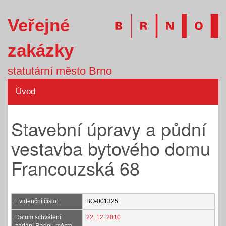
Veřejné
zakázky
statutární město Brno
Úvod
Stavební úpravy a půdní
vestavba bytového domu
Francouzská 68
Evidenční číslo:
BO-001325
Datum schválení
22. 12. 2010