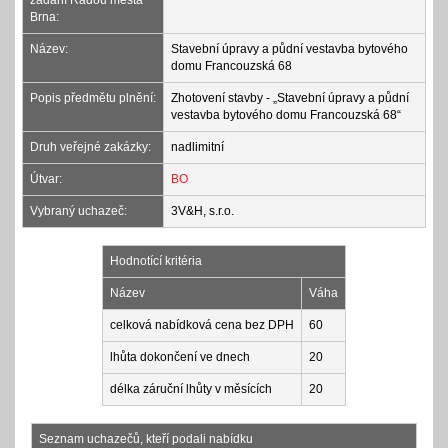
zadání Radou města
Brna:
Název:
Stavební úpravy a půdní vestavba bytového
domu Francouzská 68
Popis předmětu plnění:
Zhotovení stavby - „Stavební úpravy a půdní
vestavba bytového domu Francouzská 68“
Druh veřejné zakázky:
nadlimitní
Útvar:
BO
Vybraný uchazeč:
3V&H, s.r.o.
Hodnotící kritéria
Název
Váha
celková nabídková cena bez DPH
60
lhůta dokončení ve dnech
20
délka záruční lhůty v měsících
20
Seznam uchazečů, kteří podali nabídku