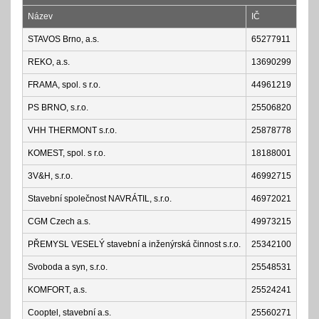
Název
IČ
STAVOS Brno, a.s.
65277911
REKO, a.s.
13690299
FRAMA, spol. s r.o.
44961219
PS BRNO, s.r.o.
25506820
VHH THERMONT s.r.o.
25878778
KOMEST, spol. s r.o.
18188001
3V&H, s.r.o.
46992715
Stavební společnost NAVRÁTIL, s.r.o.
46972021
CGM Czech a.s.
49973215
PŘEMYSL VESELÝ stavební a inženýrská činnost s.r.o.
25342100
Svoboda a syn, s.r.o.
25548531
KOMFORT, a.s.
25524241
Cooptel, stavební a.s.
25560271