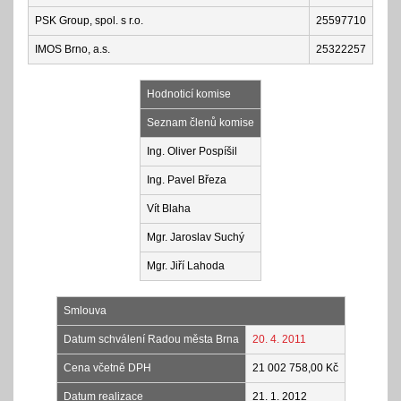
PSK Group, spol. s r.o.
25597710
IMOS Brno, a.s.
25322257
Hodnoticí komise
Seznam členů komise
Ing. Oliver Pospíšil
Ing. Pavel Březa
Vít Blaha
Mgr. Jaroslav Suchý
Mgr. Jiří Lahoda
Smlouva
Datum schválení Radou města Brna
20. 4. 2011
Cena včetně DPH
21 002 758,00 Kč
Datum realizace
21. 1. 2012