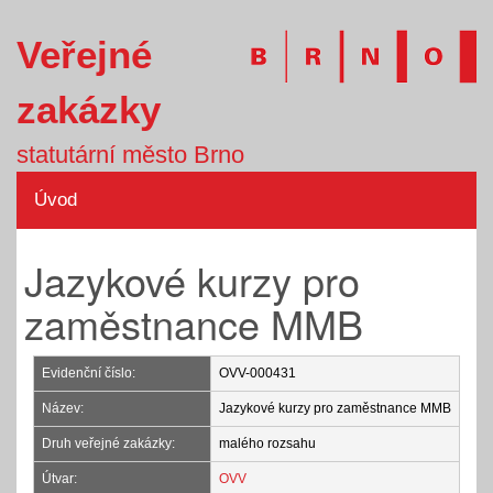
Veřejné
zakázky
statutární město Brno
Úvod
Jazykové kurzy pro
zaměstnance MMB
Evidenční číslo:
OVV-000431
Název:
Jazykové kurzy pro zaměstnance MMB
Druh veřejné zakázky:
malého rozsahu
Útvar:
OVV