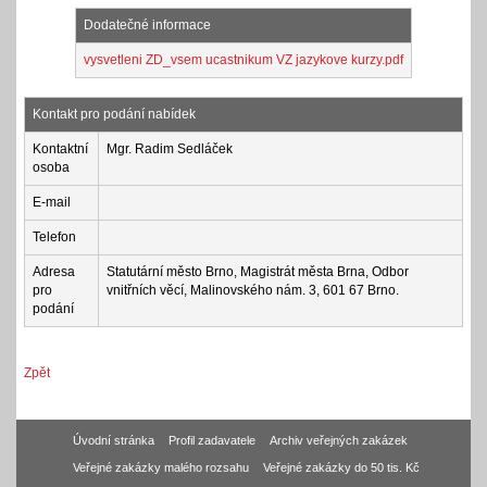
Dodatečné informace
vysvetleni ZD_vsem ucastnikum VZ jazykove kurzy.pdf
Kontakt pro podání nabídek
Kontaktní
Mgr. Radim Sedláček
osoba
E-mail
Telefon
Adresa
Statutární město Brno, Magistrát města Brna, Odbor
pro
vnitřních věcí, Malinovského nám. 3, 601 67 Brno.
podání
Zpět
Úvodní stránka
Profil zadavatele
Archiv veřejných zakázek
Veřejné zakázky malého rozsahu
Veřejné zakázky do 50 tis. Kč