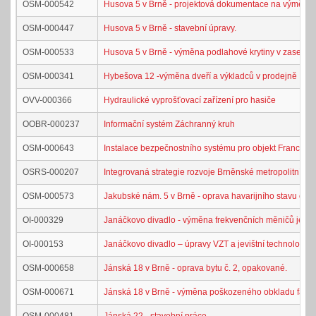
OSM-000542
Husova 5 v Brně - projektová dokumentace na výměnu 
OSM-000447
Husova 5 v Brně - stavební úpravy.
OSM-000533
Husova 5 v Brně - výměna podlahové krytiny v zasedací 
OSM-000341
Hybešova 12 -výměna dveří a výkladců v prodejně
OVV-000366
Hydraulické vyprošťovací zařízení pro hasiče
OOBR-000237
Informační systém Záchranný kruh
OSM-000643
Instalace bezpečnostního systému pro objekt Francouz
OSRS-000207
Integrovaná strategie rozvoje Brněnské metropolitní obla
OSM-000573
Jakubské nám. 5 v Brně - oprava havarijního stavu část
OI-000329
Janáčkovo divadlo - výměna frekvenčních měničů jevištn
OI-000153
Janáčkovo divadlo – úpravy VZT a jevištní technologie 
OSM-000658
Jánská 18 v Brně - oprava bytu č. 2, opakované.
OSM-000671
Jánská 18 v Brně - výměna poškozeného obkladu fasád