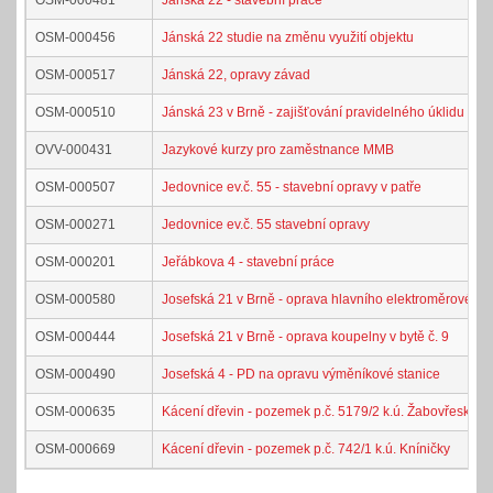
OSM-000481
Jánská 22 - stavební práce
OSM-000456
Jánská 22 studie na změnu využití objektu
OSM-000517
Jánská 22, opravy závad
OSM-000510
Jánská 23 v Brně - zajišťování pravidelného úklidu spol
OVV-000431
Jazykové kurzy pro zaměstnance MMB
OSM-000507
Jedovnice ev.č. 55 - stavební opravy v patře
OSM-000271
Jedovnice ev.č. 55 stavební opravy
OSM-000201
Jeřábkova 4 - stavební práce
OSM-000580
Josefská 21 v Brně - oprava hlavního elektroměrového 
OSM-000444
Josefská 21 v Brně - oprava koupelny v bytě č. 9
OSM-000490
Josefská 4 - PD na opravu výměníkové stanice
OSM-000635
Kácení dřevin - pozemek p.č. 5179/2 k.ú. Žabovřesky
OSM-000669
Kácení dřevin - pozemek p.č. 742/1 k.ú. Kníničky