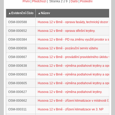
První
|
Předchozí
| Stránka 2 z 9 |
Další
|
Poslední
▲
Evidenční číslo
▲
Název
OSM-000588
Husova 12 v Brně - oprava fasády, technický dozor inve
OSM-000652
Husova 12 v Brně - oprava střešní krytiny.
OSM-000384
Husova 12 v Brně - PD na změnu využití prostor a staveb
OSM-000656
Husova 12 v Brně - pozáruční servis výtahu
OSM-000667
Husova 12 v Brně - provádění pravidelného úklidu v pro
OSM-000638
Husova 12 v Brně - výměna podlahové krytiny a oprava 
OSM-000603
Husova 12 v Brně - výměna podlahové krytiny a oprav
OSM-000605
Husova 12 v Brně - výměna podlahové krytiny a oprav
OSM-000627
Husova 12 v Brně - výměna podlahové krytiny.
OSM-000662
Husova 12 v Brně - zřízení klimatizace v místnosti č. 32
OSM-000311
Husova 12 v Brně - zřízení klimatizace ve 3. NP