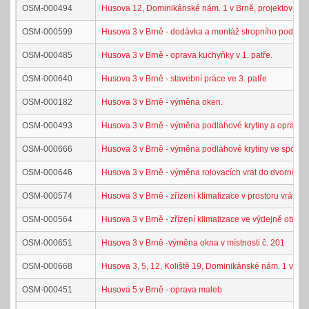
OSM-000494
Husova 12, Dominikánské nám. 1 v Brně, projektová d
OSM-000599
Husova 3 v Brně - dodávka a montáž stropního podhle
OSM-000485
Husova 3 v Brně - oprava kuchyňky v 1. patře.
OSM-000640
Husova 3 v Brně - stavební práce ve 3. patře
OSM-000182
Husova 3 v Brně - výměna oken.
OSM-000493
Husova 3 v Brně - výměna podlahové krytiny a oprava m
OSM-000666
Husova 3 v Brně - výměna podlahové krytiny ve společn
OSM-000646
Husova 3 v Brně - výměna rolovacích vrat do dvorního t
OSM-000574
Husova 3 v Brně - zřízení klimatizace v prostoru vrátnic
OSM-000564
Husova 3 v Brně - zřízení klimatizace ve výdejně obědů 
OSM-000651
Husova 3 v Brně -výměna okna v místnosti č. 201
OSM-000668
Husova 3, 5, 12, Koliště 19, Dominikánské nám. 1 v Brně
OSM-000451
Husova 5 v Brně - oprava maleb